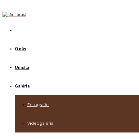
O nás
Umelci
Galéria
Fotografie
Videogaléria