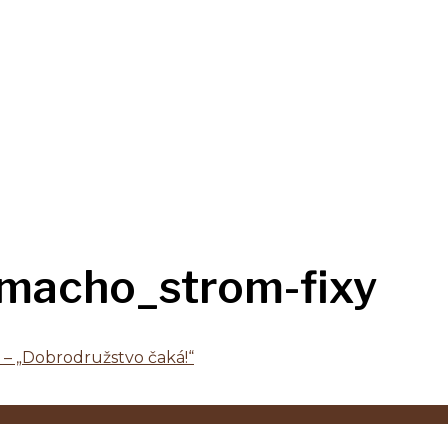
_macho_strom-fixy
– „Dobrodružstvo čaká!“