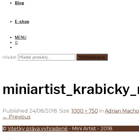
Blog
E-shop
MENU
0
Hľadať:
Vyhľadávanie
miniartist_krabicky
Published
24/08/2018
. Size:
1000 × 750
in
Adrian Macho 
← Previous
©
Všetky práva vyhradené
- Mini Artist - 2018.