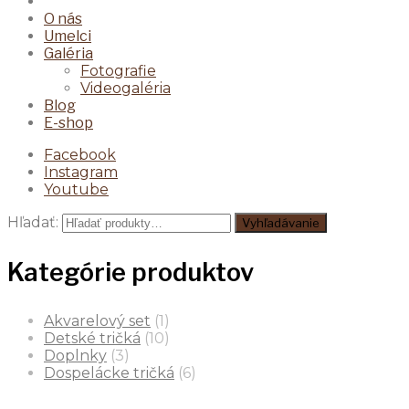
O nás
Umelci
Galéria
Fotografie
Videogaléria
Blog
E-shop
Facebook
Instagram
Youtube
Hľadať:
Vyhľadávanie
Kategórie produktov
Akvarelový set
(1)
Detské tričká
(10)
Doplnky
(3)
Dospelácke tričká
(6)