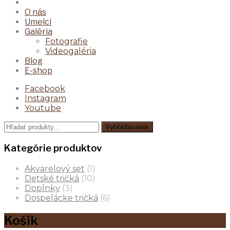
O nás
Umelci
Galéria
Fotografie
Videogaléria
Blog
E-shop
Facebook
Instagram
Youtube
Hľadať:
Vyhľadávanie
Kategórie produktov
Akvarelový set
(1)
Detské tričká
(10)
Doplnky
(3)
Dospelácke tričká
(6)
Košík