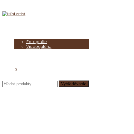
O nás
Umelci
Galéria
Fotografie
Videogaléria
Blog
E-shop
MENU
O nás
0
Hľadať:
Vyhľadávanie
My sme Mini Artist