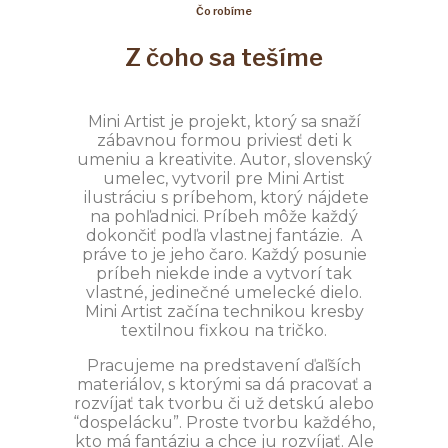
Čo robíme
Z čoho sa tešíme
Mini Artist je projekt, ktorý sa snaží
zábavnou formou priviesť deti k
umeniu a kreativite. Autor, slovenský
umelec, vytvoril pre Mini Artist
ilustráciu s príbehom, ktorý nájdete
na pohľadnici. Príbeh môže každý
dokončiť podľa vlastnej fantázie. A
práve to je jeho čaro. Každý posunie
príbeh niekde inde a vytvorí tak
vlastné, jedinečné umelecké dielo.
Mini Artist začína technikou kresby
textilnou fixkou na tričko.
Pracujeme na predstavení ďaľších
materiálov, s ktorými sa dá pracovať a
rozvíjať tak tvorbu či už detskú alebo
“dospelácku”. Proste tvorbu každého,
kto má fantáziu a chce ju rozvíjať. Ale