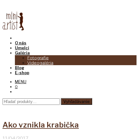
O nás
Umelci
Galéria
Fotografie
Videogaléria
Blog
E-shop
MENU
0
Hľadať:
Vyhľadávanie
Ako vznikla krabička
11/04/2017