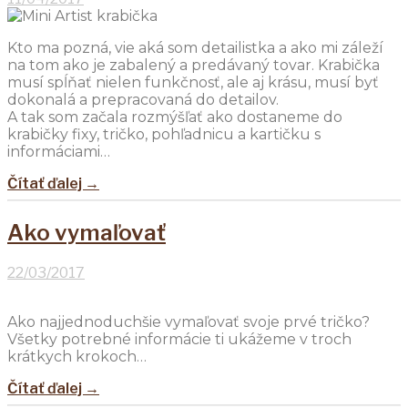
Kto ma pozná, vie aká som detailistka a ako mi záleží
na tom ako je zabalený a predávaný tovar. Krabička
musí spĺňať nielen funkčnosť, ale aj krásu, musí byť
dokonalá a prepracovaná do detailov.
A tak som začala rozmýšľať ako dostaneme do
krabičky fixy, tričko, pohľadnicu a kartičku s
informáciami…
Čítať ďalej →
Ako vymaľovať
22/03/2017
Ako najjednoduchšie vymaľovať svoje prvé tričko?
Všetky potrebné informácie ti ukážeme v troch
krátkych krokoch…
Čítať ďalej →