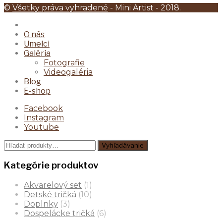
©
Všetky práva vyhradené
- Mini Artist - 2018.
O nás
Umelci
Galéria
Fotografie
Videogaléria
Blog
E-shop
Facebook
Instagram
Youtube
Hľadať:
Vyhľadávanie
Kategórie produktov
Akvarelový set
(1)
Detské tričká
(10)
Doplnky
(3)
Dospelácke tričká
(6)