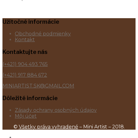
Užitočné informácie
Obchodné podmienky
Kontakt
Kontaktujte nás
(+421) 904 493 765
(+421) 917 884 672
MINIARTIST.SK@GMAIL.COM
Dôležité informácie
Zásady ochrany osobných údajov
Môj účet
©
Všetky práva vyhradené
– Mini Artist – 2018.