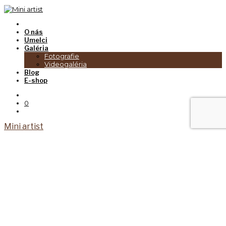
O nás
Umelci
Galéria
Fotografie
Videogaléria
Blog
E-shop
0
Mini artist
Tento web používa súbory cookies. Prehliadaním
webu vyjadrujete súhlas s ich používaním.
Viac
informácií
Akceptovať
The cookie settings on this website are set to "allow
cookies" to give you the best browsing experience
possible. If you continue to use this website without
changing your cookie settings or you click "Accept"
below then you are consenting to this.