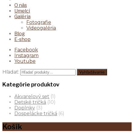
O nás
Umelci
Galéria
Fotografie
Videogaléria
Blog
E-shop
Facebook
Instagram
Youtube
Hľadať:
Vyhľadávanie
Kategórie produktov
Akvarelový set
(1)
Detské tričká
(10)
Doplnky
(3)
Dospelácke tričká
(6)
Košík