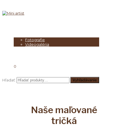
O nás
Umelci
Galéria
Milovaný Mini
Fotografie
Videogaléria
Blog
Artist
E-shop
MENU
0
Hľadať:
Vyhľadávanie
Naše maľované
tričká