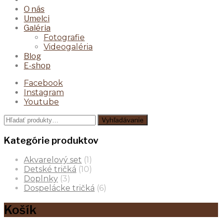
O nás
Umelci
Galéria
Fotografie
Videogaléria
Blog
E-shop
Facebook
Instagram
Youtube
Hľadať:
Vyhľadávanie
Kategórie produktov
Akvarelový set
(1)
Detské tričká
(10)
Doplnky
(3)
Dospelácke tričká
(6)
Košík