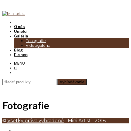
O nás
Umelci
Galéria
Fotografie
Videogaléria
Blog
E-shop
MENU
0
Hľadať:
Vyhľadávanie
Fotografie
©
Všetky práva vyhradené
- Mini Artist - 2018.