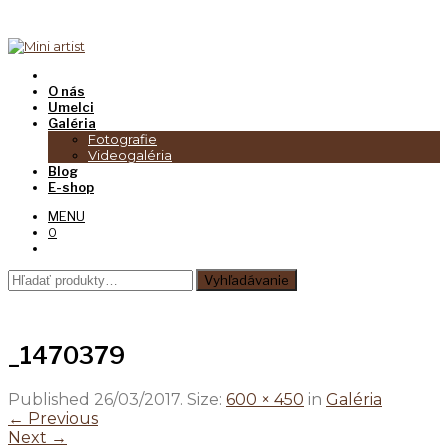
O nás
Umelci
Galéria
Fotografie
Videogaléria
Blog
E-shop
MENU
0
Hľadať:
Vyhľadávanie
_1470379
Published
26/03/2017
. Size:
600 × 450
in
Galéria
← Previous
Next →