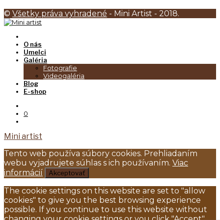
©
Všetky práva vyhradené
- Mini Artist - 2018.
O nás
Umelci
Galéria
Fotografie
Videogaléria
Blog
E-shop
0
Mini artist
Tento web používa súbory cookies. Prehliadaním
webu vyjadrujete súhlas s ich používaním.
Viac
informácií
Akceptovať
The cookie settings on this website are set to "allow
cookies" to give you the best browsing experience
possible. If you continue to use this website without
changing your cookie settings or you click "Accept"