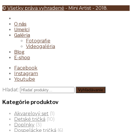
©
Všetky práva vyhradené
- Mini Artist - 2018.
O nás
Umelci
Galéria
Fotografie
Videogaléria
Blog
E-shop
Facebook
Instagram
Youtube
Hľadať:
Vyhľadávanie
Kategórie produktov
Akvarelový set
(1)
Detské tričká
(10)
Doplnky
(3)
Dospelácke tričká
(6)