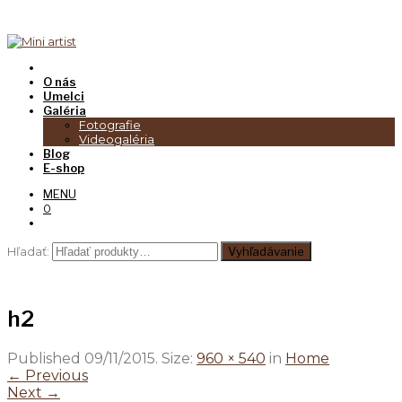
O nás
Umelci
Galéria
Fotografie
Videogaléria
Blog
E-shop
MENU
0
Hľadať:
Vyhľadávanie
h2
Published
09/11/2015
. Size:
960 × 540
in
Home
← Previous
Next →