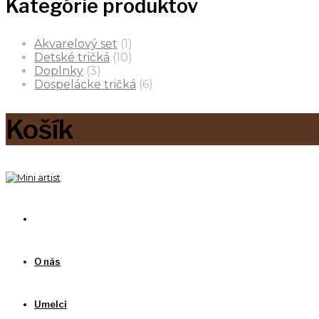
Kategórie produktov
Akvarelový set
(1)
Detské tričká
(10)
Doplnky
(3)
Dospelácke tričká
(6)
Košík
O nás
Umelci