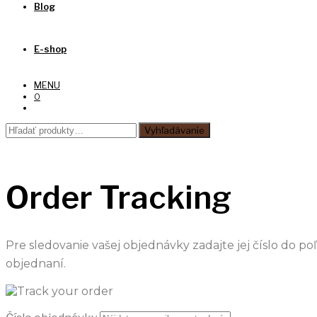
Blog
E-shop
MENU
0
Hľadať:
Vyhľadávanie
Order Tracking
Pre sledovanie vašej objednávky zadajte jej číslo do poľ
objednaní.