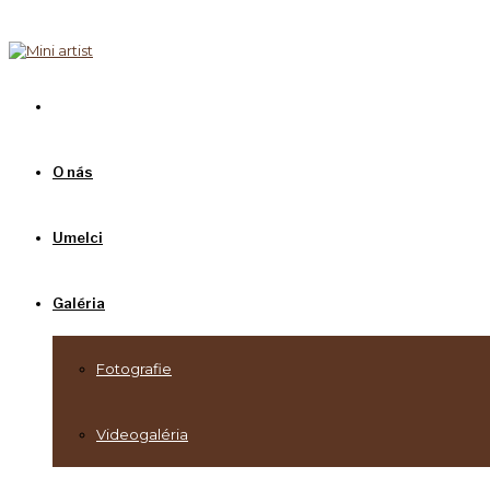
O nás
Umelci
Galéria
Fotografie
Videogaléria