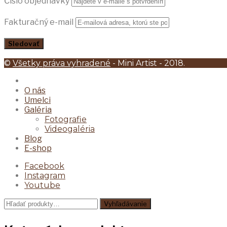
Číslo objednávky
Fakturačný e-mail
©
Všetky práva vyhradené
- Mini Artist - 2018.
O nás
Umelci
Galéria
Fotografie
Videogaléria
Blog
E-shop
Facebook
Instagram
Youtube
Hľadať:
Vyhľadávanie