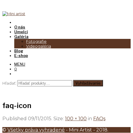
O nás
Umelci
Galéria
Fotografie
Videogaléria
Blog
E-shop
MENU
0
Hľadať:
Vyhľadávanie
faq-icon
Published
09/11/2015
. Size:
100 × 100
in
FAQs
©
Všetky práva vyhradené
- Mini Artist - 2018.