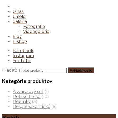
O nás
Umelci
Galéria
Fotografie
Videogaléria
Blog
E-shop
Facebook
Instagram
Youtube
Hľadať:
Vyhľadávanie
Kategórie produktov
Akvarelový set
(1)
Detské tričká
(10)
Doplnky
(3)
Dospelácke tričká
(6)