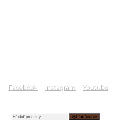
UMELCI
GALÉRIA
BLOG
E-SHOP
Facebook
Instagram
Youtube
HĽADAŤ:
Vyhľadávanie