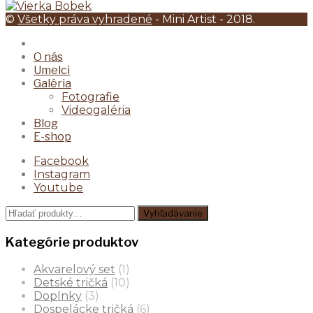
©
Všetky práva vyhradené
- Mini Artist - 2018.
O nás
Umelci
Galéria
Fotografie
Videogaléria
Blog
E-shop
Facebook
Instagram
Youtube
Hľadať:
Vyhľadávanie
Kategórie produktov
Akvarelový set
(1)
Detské tričká
(10)
Doplnky
(3)
Dospelácke tričká
(6)