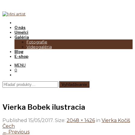
O nás
Umelci
Galéria
Fotografie
Videogaléria
Blog
E-shop
MENU
0
Hľadať:
Vyhľadávanie
Vierka Bobek ilustracia
Published
15/05/2017
. Size:
2048 × 1426
in
Vierka Kočiš
Čech
← Previous