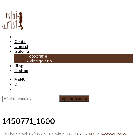
O nás
Umelci
Galéria
Fotografie
Videogaléria
Blog
E-shop
MENU
0
Hľadať:
Vyhľadávanie
1450771_1600
Published
13/07/2017
. Size:
1600 × 1230
in
Fotografie