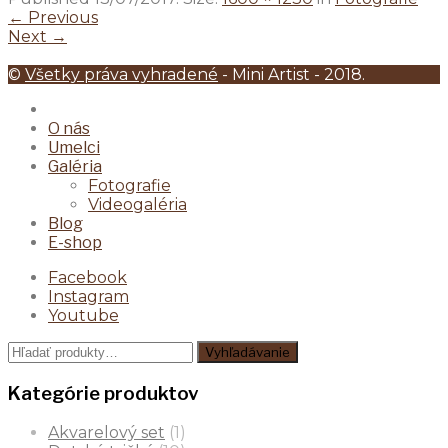
← Previous
Next →
©
Všetky práva vyhradené
- Mini Artist - 2018.
O nás
Umelci
Galéria
Fotografie
Videogaléria
Blog
E-shop
Facebook
Instagram
Youtube
Hľadať:
Vyhľadávanie
Kategórie produktov
Akvarelový set
(1)