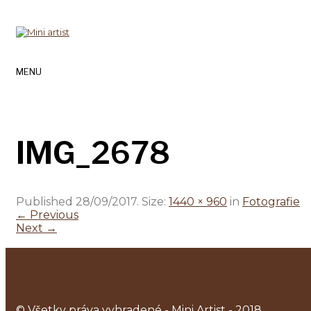
MENU
IMG_2678
Published
28/09/2017
. Size:
1440 × 960
in
Fotografie
← Previous
Next →
©
Všetky práva vyhradené
- Mini Artist - 2018.