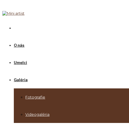
O nás
Umelci
Galéria
Fotografie
Videogaléria