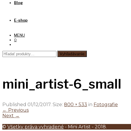
Blog
E-shop
MENU
0
Hľadať:
Vyhľadávanie
mini_artist-6_small
Published
01/12/2017
. Size:
800 × 533
in
Fotografie
← Previous
Next →
©
Všetky práva vyhradené
- Mini Artist - 2018.