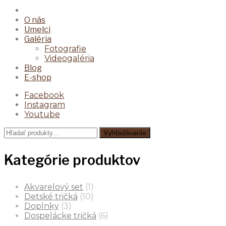
O nás
Umelci
Galéria
Fotografie
Videogaléria
Blog
E-shop
Facebook
Instagram
Youtube
Hľadať:
Vyhľadávanie
Kategórie produktov
Akvarelový set
(1)
Detské tričká
(10)
Doplnky
(3)
Dospelácke tričká
(6)