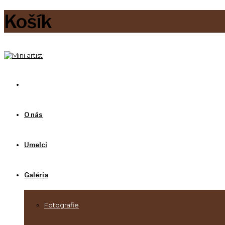
Košík
O nás
Umelci
Galéria
Fotografie